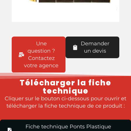
Une
Demander
question ?
un devis
Contactez
votre agence
Télécharger la fiche
technique
Cliquer sur le bouton ci-dessous pour ouvrir et
télécharger la fiche technique de ce produit :​
Fiche technique Ponts Plastique