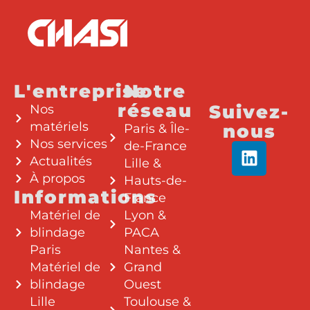
L'entreprise
Notre
réseau
Suivez-
Nos
matériels
nous
Paris & Île-
Nos services
de-France
Actualités
Lille &
À propos
Hauts-de-
Informations
France
Matériel de
Lyon &
blindage
PACA
Paris
Nantes &
Matériel de
Grand
blindage
Ouest
Lille
Toulouse &