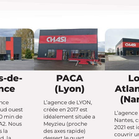
s-de-
PACA
Lo
nce
(Lyon)
Atla
(Na
nce
L’agence de LYON,
sud ouest
créée en 2017 est
L’agence
10 min de
idéalement située a
Nantes, c
l’A2. Nous
Meyzieu (proche
2021 est 
 la
des axes rapide)
couvrir u
d, la
dessert le quart