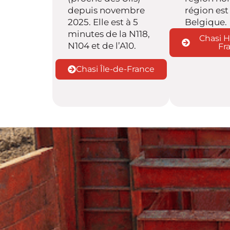
depuis novembre
région est 
2025. Elle est à 5
Belgique.
minutes de la N118,
Chasi H
N104 et de l’A10.
Fr
Chasi Île-de-France