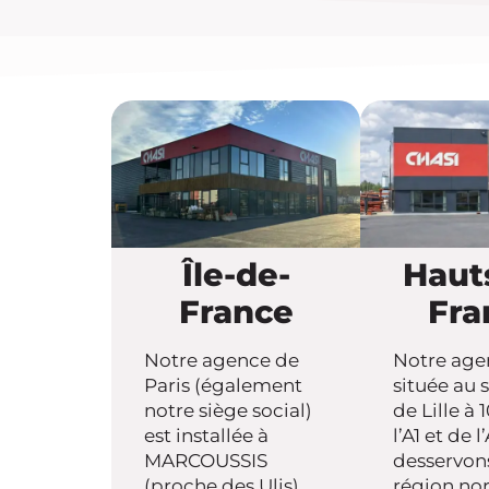
Île-de-
Haut
France
Fra
Notre agence de
Notre age
Paris (également
située au 
notre siège social)
de Lille à 
est installée à
l’A1 et de 
MARCOUSSIS
desservons
(proche des Ulis)
région nor