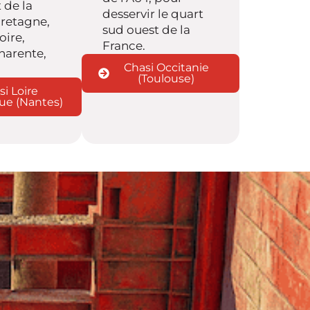
 de la
desservir le quart
Bretagne,
sud ouest de la
oire,
France.
harente,
Chasi Occitanie
(Toulouse)
si Loire
ue (Nantes)