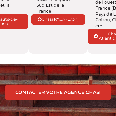
de l’ouest
et la
Sud Est de la
France (
France
Pays de L
auts-de-
Chasi PACA (Lyon)
Poitou, C
ance
etc.)
Cha
Atlantiq
CONTACTER VOTRE AGENCE CHASI