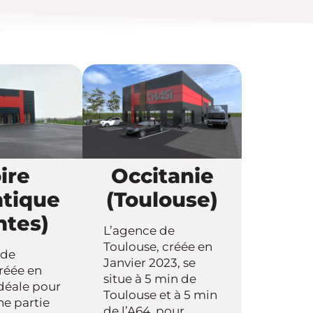
ire
Occitanie
ntique
(Toulouse)
ntes)
L’agence de
Toulouse, créée en
 de
Janvier 2023, se
réée en
situe à 5 min de
idéale pour
Toulouse et à 5 min
ne partie
de l’A64, pour