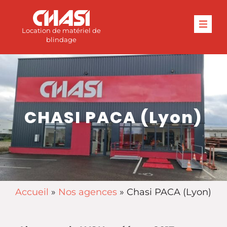
Location de matériel de
blindage
CHASI PACA (Lyon)
Accueil
»
Nos agences
»
Chasi PACA (Lyon)