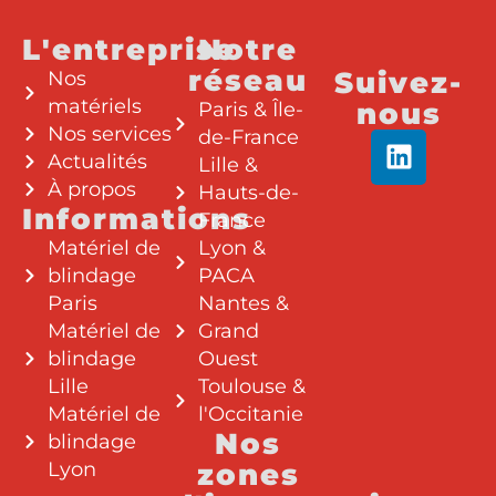
L'entreprise
Notre
réseau
Suivez-
Nos
matériels
nous
Paris & Île-
Nos services
de-France
Actualités
Lille &
À propos
Hauts-de-
Informations
France
Matériel de
Lyon &
blindage
PACA
Paris
Nantes &
Matériel de
Grand
blindage
Ouest
Lille
Toulouse &
Matériel de
l'Occitanie
Nos
blindage
Lyon
zones