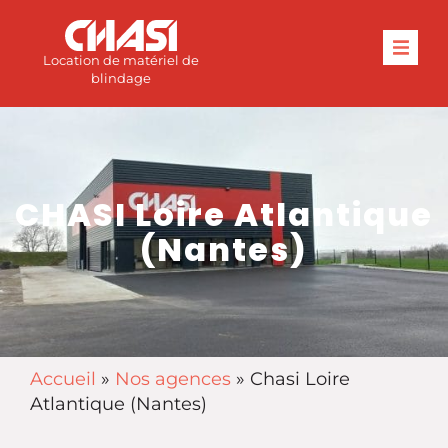
Location de matériel de
blindage
CHASI Loire Atlantique
(Nantes)
Accueil
»
Nos agences
»
Chasi Loire
Atlantique (Nantes)