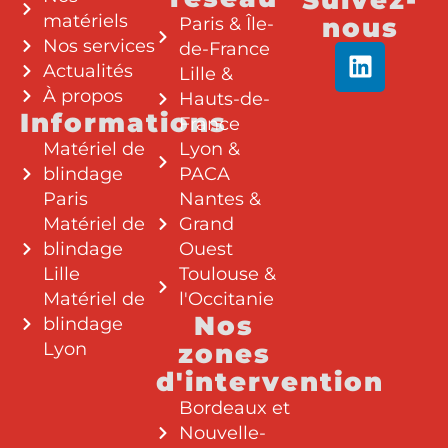
matériels
nous
Paris & Île-
Nos services
de-France
Actualités
Lille &
À propos
Hauts-de-
Informations
France
Matériel de
Lyon &
blindage
PACA
Paris
Nantes &
Matériel de
Grand
blindage
Ouest
Lille
Toulouse &
Matériel de
l'Occitanie
Nos
blindage
Lyon
zones
d'intervention
Bordeaux et
Nouvelle-