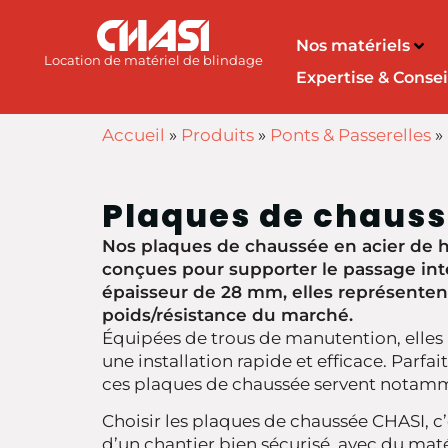
Nos matériels
Location de matériel de blindage
Expertise & Consei
Accueil
»
Produits
»
Ponts & Passerelles
»
Plaques de chaus
Nos plaques de chaussée en acier de h
conçues pour supporter le passage inte
épaisseur de 28 mm, elles représentent
poids/résistance du marché.
Équipées de trous de manutention, elles 
une installation rapide et efficace. Parfai
ces plaques de chaussée servent notamm
Choisir les plaques de chaussée CHASI, c’e
d’un chantier bien sécurisé, avec du maté