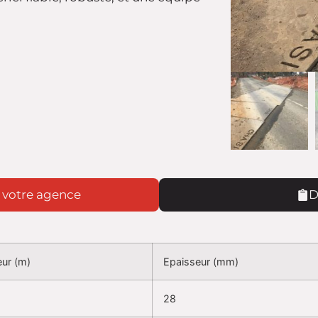
 votre agence
D
eur (m)
Epaisseur (mm)
28