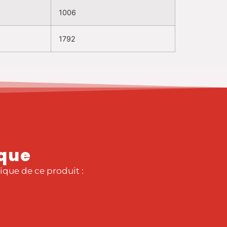
1006
1792
ique
ique de ce produit :​