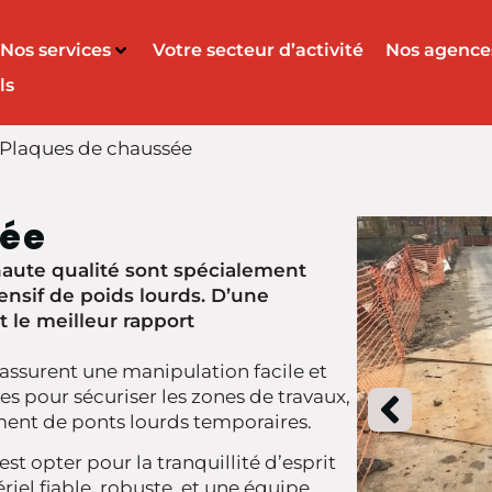
Nos services
Votre secteur d’activité
Nos agence
ls
Plaques de chaussée
sée
aute qualité sont spécialement
nsif de poids lourds. D’une
 le meilleur rapport
assurent une manipulation facile et
tes pour sécuriser les zones de travaux,
ent de ponts lourds temporaires.
st opter pour la tranquillité d’esprit
riel fiable, robuste, et une équipe