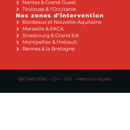
Nantes & Grand Ouest
Toulouse & l'Occitanie
Nos zones d'intervention
Bordeaux et Nouvelle-Aquitaine
Marseille & PACA
Strasbourg & Grand Est
Montpellier & l'Hérault
Rennes & la Bretagne
@CHASI 2026 –
CGV
–
CGL
–
Mentions légales