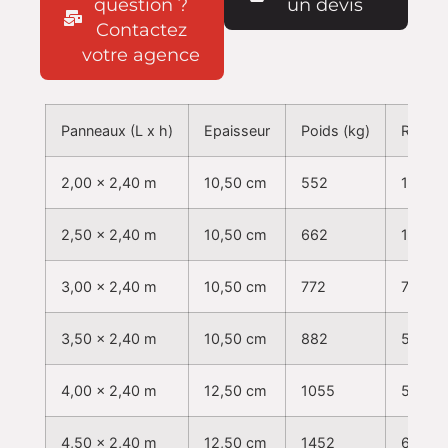
question ?
un devis
Contactez
votre agence
Panneaux (L x h)
Epaisseur
Poids (kg)
Résist
2,00 x 2,40 m
10,50 cm
552
163
2,50 x 2,40 m
10,50 cm
662
105
3,00 x 2,40 m
10,50 cm
772
73
3,50 x 2,40 m
10,50 cm
882
53
4,00 x 2,40 m
12,50 cm
1055
50
4,50 x 2,40 m
12,50 cm
1452
61