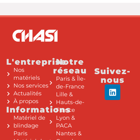
L'entreprise
Notre
réseau
Suivez-
Nos
matériels
nous
Paris & Île-
Nos services
de-France
Actualités
Lille &
À propos
Hauts-de-
Informations
France
Matériel de
Lyon &
blindage
PACA
Paris
Nantes &