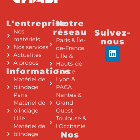
L'entreprise
Notre
réseau
Suivez-
Nos
matériels
nous
Paris & Île-
Nos services
de-France
Actualités
Lille &
À propos
Hauts-de-
Informations
France
Matériel de
Lyon &
blindage
PACA
Paris
Nantes &
Matériel de
Grand
blindage
Ouest
Lille
Toulouse &
Matériel de
l'Occitanie
Nos
blindage