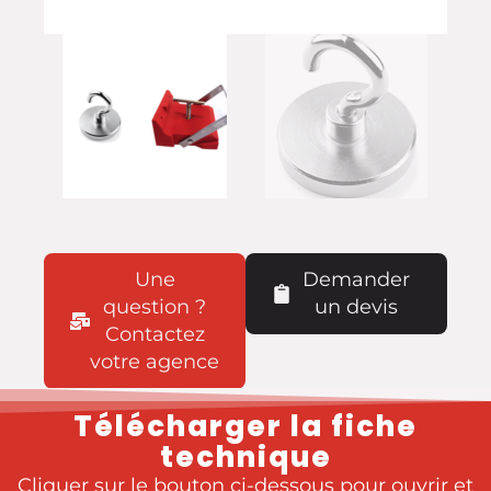
Une
Demander
question ?
un devis
Contactez
votre agence
Télécharger la fiche
technique
Cliquer sur le bouton ci-dessous pour ouvrir et