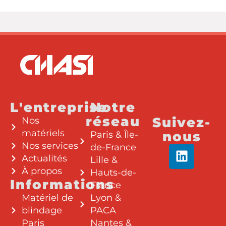
L'entreprise
Notre
réseau
Suivez-
Nos
matériels
nous
Paris & Île-
Nos services
de-France
Actualités
Lille &
À propos
Hauts-de-
Informations
France
Matériel de
Lyon &
blindage
PACA
Paris
Nantes &