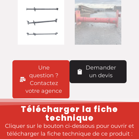
Une
Demander
question ?
un devis
Contactez
votre agence
Télécharger la fiche
technique
Cliquer sur le bouton ci-dessous pour ouvrir et
télécharger la fiche technique de ce produit :​