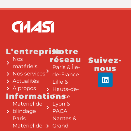
L'entreprise
Notre
réseau
Suivez-
Nos
matériels
nous
Paris & Île-
Nos services
de-France
Actualités
Lille &
À propos
Hauts-de-
Informations
France
Matériel de
Lyon &
blindage
PACA
Paris
Nantes &
Matériel de
Grand