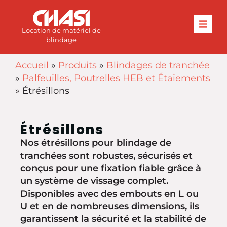
Location de matériel de
blindage
Accueil
»
Produits
»
Blindages de tranchée
»
Palfeuilles, Poutrelles HEB et Étaiements
»
Étrésillons
Étrésillons
Nos étrésillons pour blindage de
tranchées sont robustes, sécurisés et
conçus pour une fixation fiable grâce à
un système de vissage complet.
Disponibles avec des embouts en L ou
U et en de nombreuses dimensions, ils
garantissent la sécurité et la stabilité de