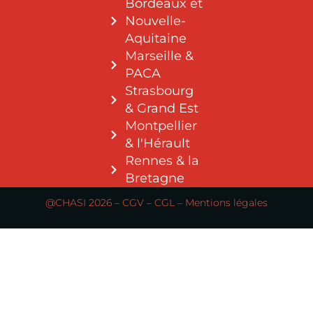
Bordeaux et
Nouvelle-
Aquitaine
Marseille &
PACA
Strasbourg
& Grand Est
Montpellier
& l'Hérault
Rennes & la
Bretagne
@CHASI 2026 –
CGV
–
CGL
–
Mentions légales