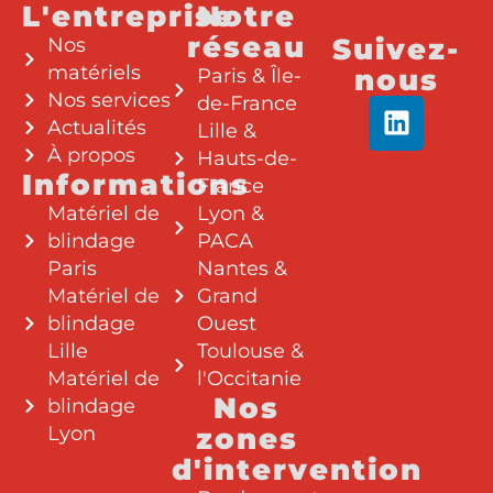
L'entreprise
Notre
réseau
Suivez-
Nos
matériels
nous
Paris & Île-
Nos services
de-France
Actualités
Lille &
À propos
Hauts-de-
Informations
France
Matériel de
Lyon &
blindage
PACA
Paris
Nantes &
Matériel de
Grand
blindage
Ouest
Lille
Toulouse &
Matériel de
l'Occitanie
Nos
blindage
Lyon
zones
d'intervention