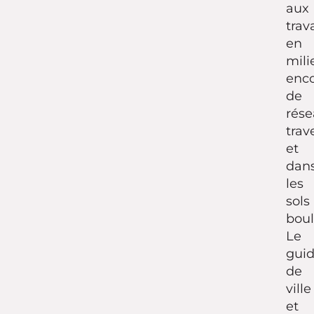
aux
trav
en
mili
enc
de
rés
trav
et
dan
les
sols
boul
Le
gui
de
ville
et