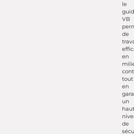
le
gui
VB
per
de
trava
effi
en
mili
cont
tout
en
gara
un
hau
niv
de
sécu