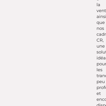
la
vent
ains
que
nos
cadr
CR,
une
solu
idéa
pou
les
tran
peu
pro
et
enc
disp