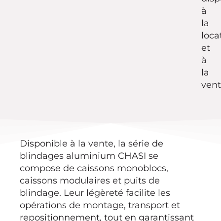
à
la
loca
et
à
la
vent
Disponible à la vente, la série de
blindages aluminium CHASI se
compose de caissons monoblocs,
caissons modulaires et puits de
blindage. Leur légèreté facilite les
opérations de montage, transport et
repositionnement, tout en garantissant