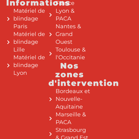
Informations
France
Matériel de
Lyon &
blindage
PACA
Paris
Nantes &
Matériel de
Grand
blindage
Ouest
Lille
Toulouse &
Matériel de
l'Occitanie
Nos
blindage
Lyon
zones
d'intervention
Bordeaux et
Nouvelle-
Aquitaine
Marseille &
PACA
Strasbourg
& Grand Est