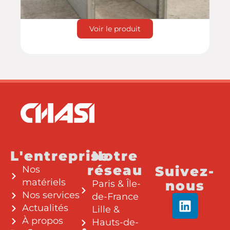
Voir le produit
L'entreprise
Notre
réseau
Suivez-
Nos
matériels
nous
Paris & Île-
Nos services
de-France
Actualités
Lille &
À propos
Hauts-de-