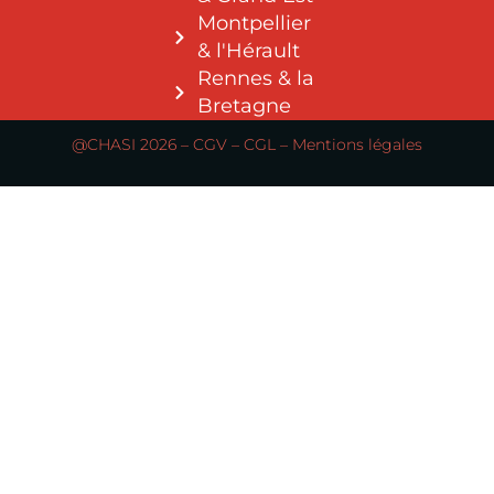
Montpellier
& l'Hérault
Rennes & la
Bretagne
@CHASI 2026 –
CGV
–
CGL
–
Mentions légales