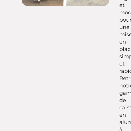
et
mod
pou
une
mis
en
plac
sim
et
rapi
Ret
notr
ga
de
cais
en
alu
à